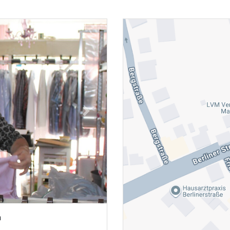
Next
n