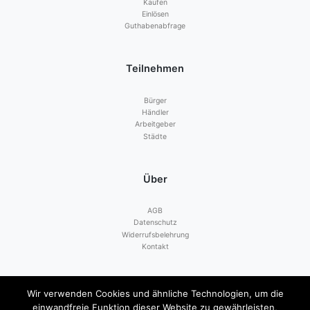
Kaufen
Einlösen
Guthabenabfrage
Teilnehmen
Bürger
Händler
Arbeitgeber
Städte
Über
AGB
Datenschutz
Widerrufsbelehrung
Kontakt
Zahlen mit
Wir verwenden Cookies und ähnliche Technologien, um die
einwandfreie Funktion dieser Website zu gewährleisten,