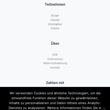
Teilnehmen
Bürger
Händler
Arbeitgeber
Städte
Über
AGB
Datenschutz
Widerrufsbelehrung
Kontakt
Zahlen mit
Wir verwenden Cookies und ähnliche Technologien, um die
einwandfreie Funktion dieser Website zu gewährleisten,
Inhalte zu personalisieren und Daten mittels eines Analytic-
Dienstes zu analysieren. Weitere Informationen finden Sie in