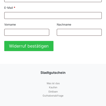
E-Mail
*
E-
Vorname
Nachname
Mail
(wiederholen)
*
Widerruf bestätigen
Stadtgutschein
Was ist das
Kaufen
Einlösen
Guthabenabfrage