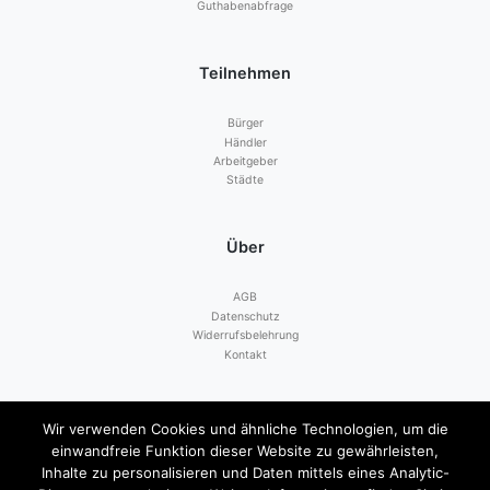
Guthabenabfrage
Teilnehmen
Bürger
Händler
Arbeitgeber
Städte
Über
AGB
Datenschutz
Widerrufsbelehrung
Kontakt
Zahlen mit
Wir verwenden Cookies und ähnliche Technologien, um die
einwandfreie Funktion dieser Website zu gewährleisten,
Inhalte zu personalisieren und Daten mittels eines Analytic-